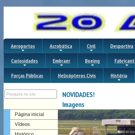
Aeroportos
Acrobática
Civil
Desportiva
Curiosidades
Embraer
Boeing
Fabricant
Forças Públicas
Helicópteros Civis
História
NOVIDADES!
Imagens
Página inicial
Vídeos
Histórico