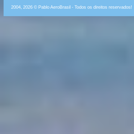
2004, 2026 © Pablo AeroBrasil - Todos os direitos reservados!