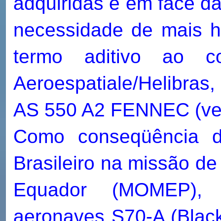
adquiridas e em face d
necessidade de mais h
termo aditivo ao c
Aeroespatiale/Helibras
AS 550 A2 FENNEC (ver
Como conseqüência da
Brasileiro na missão de
Equador (MOMEP), f
aeronaves S70-A (Blac