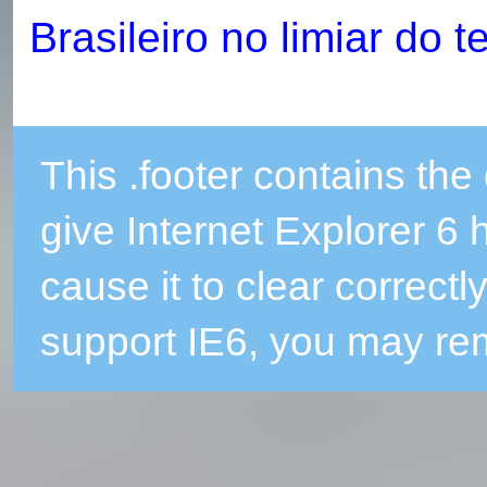
Brasileiro no limiar do t
This .footer contains the 
give Internet Explorer 6 
cause it to clear correctly
support IE6, you may rem