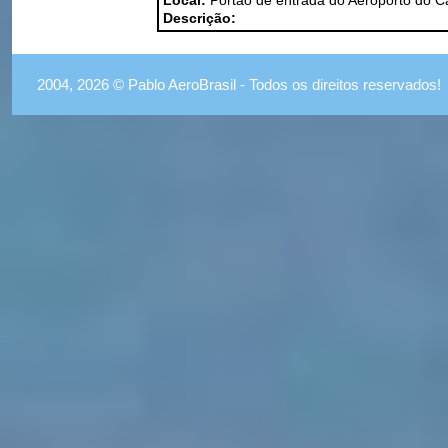
Local:
Portão de entrada do Aeroporto do 
Descrição:
2004, 2026 © Pablo AeroBrasil - Todos os direitos reservados!