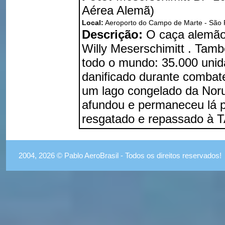
Aérea Alemã)
Local:
Aeroporto do Campo de Marte - São 
Descrição:
O caça alemão 
Willy Meserschimitt . Tam
todo o mundo: 35.000 unid
danificado durante combat
um lago congelado da Noru
afundou e permaneceu lá p
resgatado e repassado à 
2004, 2026 © Pablo AeroBrasil - Todos os direitos reservados!