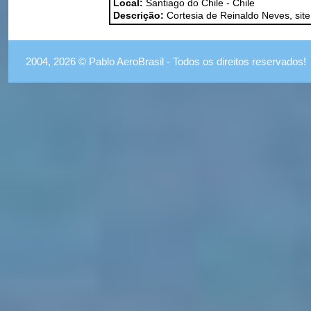
Local:
Santiago do Chile - Chile
Descrição:
Cortesia de Reinaldo Neves, site
2004, 2026 © Pablo AeroBrasil - Todos os direitos reservados!