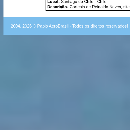
Local:
Santiago do Chile - Chile
Descrição:
Cortesia de Reinaldo Neves, site
2004, 2026 © Pablo AeroBrasil - Todos os direitos reservados!