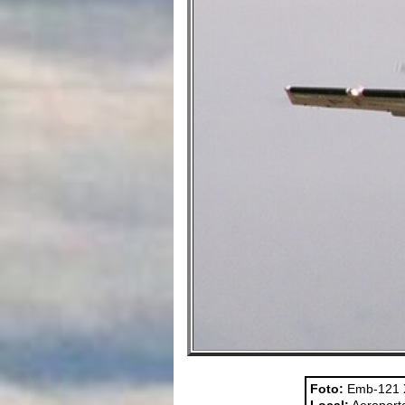
Foto:
Emb-121 X