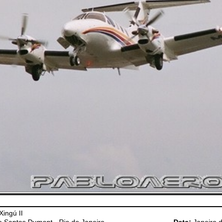
ingú II