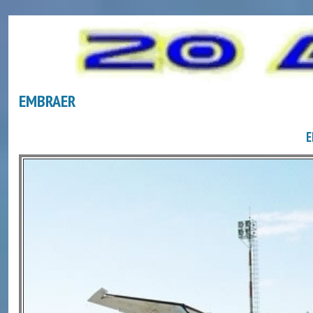
EMBRAER
E