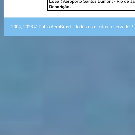
Local:
Aeroporto Santos Dumont - Rio de Ja
Descrição:
2004, 2026 © Pablo AeroBrasil - Todos os direitos reservados!