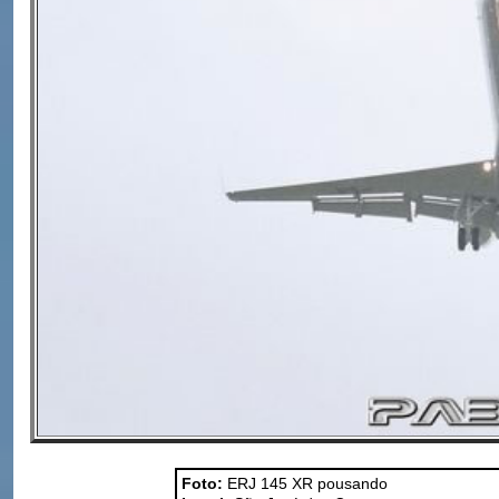
Foto:
ERJ 145 XR pousando