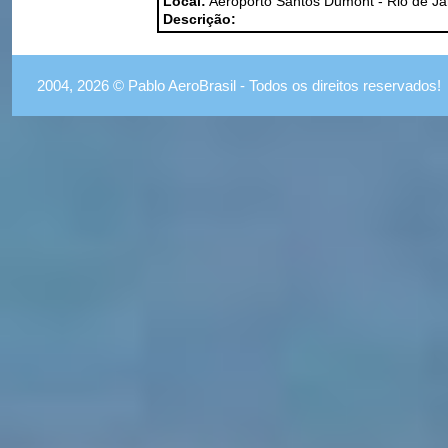
Local:
Aeroporto Santos Dumont - Rio de Ja
Descrição:
2004, 2026 © Pablo AeroBrasil - Todos os direitos reservados!