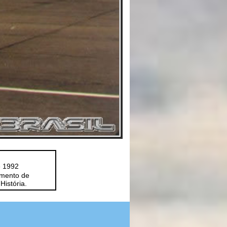
 1992
amento de
istória.