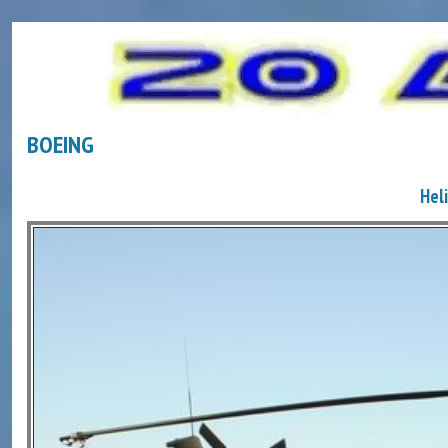
BOEING
Hel