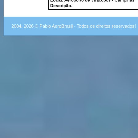
Local:
Aeroporto de Viracopos - Campinas
Descrição:
2004, 2026 © Pablo AeroBrasil - Todos os direitos reservados!