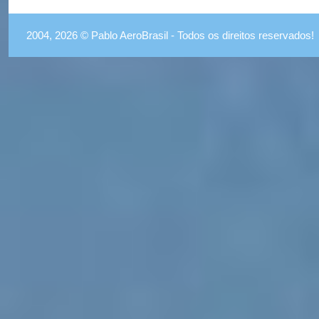
2004, 2026 © Pablo AeroBrasil - Todos os direitos reservados!